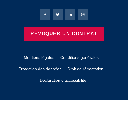
Page Facebook de Bierbaum-Proenen
Page X de Bierbaum-Proenen
Page LinkedIn de Bierbaum
Page Instagram de B
RÉVOQUER UN CONTRAT
Mentions légales
Conditions générales
Protection des données
Droit de rétractation
Déclaration d'accessibilité