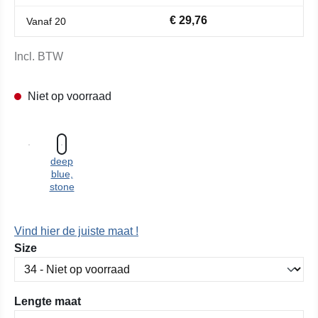
€ 29,76
Vanaf
20
Incl. BTW
Niet op voorraad
deep
blue,
stone
Vind hier de juiste maat !
Selecteer
Size
Selecteer
Lengte maat