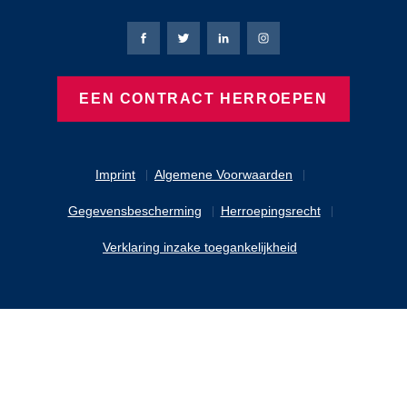
Bierbaum-Proenen Facebook-pagina
Bierbaum-Proenen X-pagina
Bierbaum-Proenen LinkedIn
Bierbaum-Proenen Ins
EEN CONTRACT HERROEPEN
Imprint
Algemene Voorwaarden
Gegevensbescherming
Herroepingsrecht
Verklaring inzake toegankelijkheid