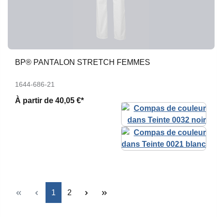
BP® PANTALON STRETCH FEMMES
1644-686-21
À partir de
40,05 €*
Page
Page
1
2