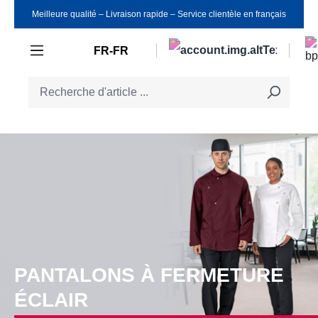
Meilleure qualité ‒ Livraison rapide ‒ Service clientèle en français
Passer au contenu principal
FR-FR
PANTALONS À FERMETURE
ÉCLAIR