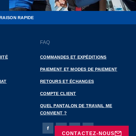
RAISON RAPIDE
FAQ
ITÉ
COMMANDES ET EXPÉDITIONS
PAIEMENT ET MODES DE PAIEMENT
IAT
RETOURS ET ÉCHANGES
COMPTE CLIENT
QUEL PANTALON DE TRAVAIL ME
CONVIENT ?
Page Facebook de Bierbaum-Proenen
Page X de Bierbaum-Proenen
Page LinkedIn de Bierbaum
Page Instagram de B
CONTACTEZ-NOUS