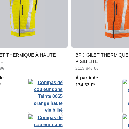
LET THERMIQUE À HAUTE
BP® GILET THERMIQUE
TÉ
VISIBILITÉ
-86
2113-845-85
de
À partir de
*
134,32 €*