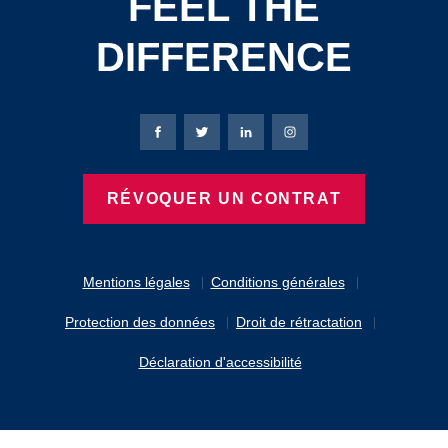
FEEL THE
DIFFERENCE
Page Facebook de Bierbaum-Proenen
Page X de Bierbaum-Proenen
Page LinkedIn de Bierbaum
Page Instagram de B
RÉVOQUER UN CONTRAT
Mentions légales
Conditions générales
Protection des données
Droit de rétractation
Déclaration d'accessibilité