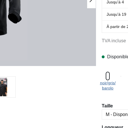
Jusqu'à
4
Jusqu'à
19
À partir de
TVA incluse
Disponibl
noir/gris/
barolo
Sélectionn
Taille
Sélectionn
Longueur