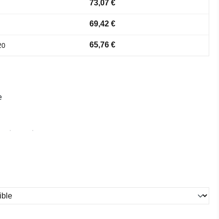
73,07 €
69,42 €
65,76 €
20
e
ez
ez