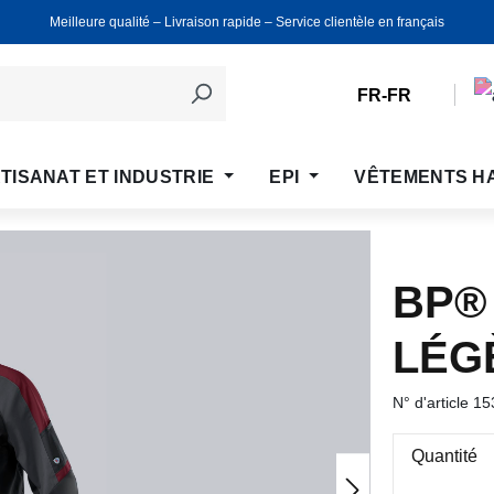
Meilleure qualité ‒ Livraison rapide ‒ Service clientèle en français
FR-FR
TISANAT ET INDUSTRIE
EPI
VÊTEMENTS H
BP®
LÉG
N° d'article
15
Quantité