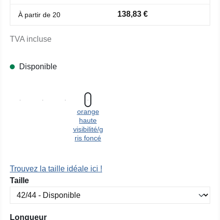
138,83 €
À partir de
20
TVA incluse
Disponible
orange
haute
visibilité/g
ris foncé
Trouvez la taille idéale ici !
Sélectionnez
Taille
Sélectionnez
Longueur