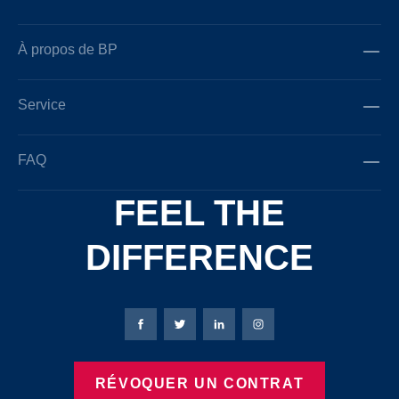
À propos de BP
Service
FAQ
FEEL THE
DIFFERENCE
Page Facebook de Bierbaum-Proenen
Page X de Bierbaum-Proenen
Page LinkedIn de Bierbaum
Page Instagram de B
RÉVOQUER UN CONTRAT