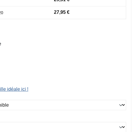
27,95 €
20
e
lle idéale ici !
ez
ez