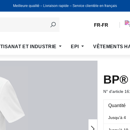
Meilleure qualité ‒ Livraison rapide ‒ Service clientèle en français
FR-FR
TISANAT ET INDUSTRIE
EPI
VÊTEMENTS H
BP®
N° d'article
16
Quantité
Jusqu'à
4
Jusqu'à
19