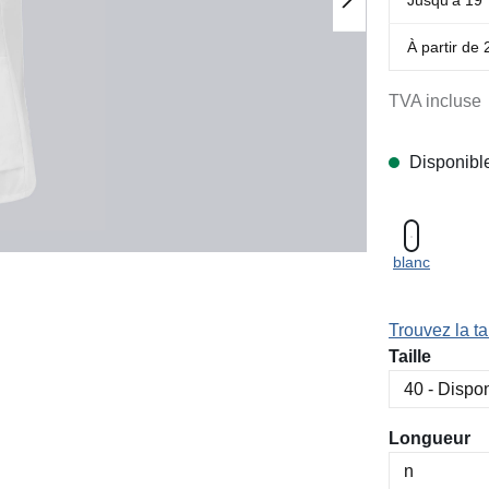
À partir de
TVA incluse
Disponibl
blanc
Trouvez la tai
Sélectionn
Taille
Sélectionn
Longueur