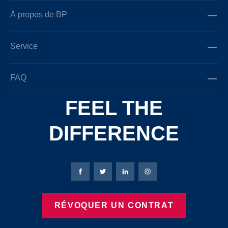
À propos de BP
Service
FAQ
FEEL THE
DIFFERENCE
Page Facebook de Bierbaum-Proenen
Page X de Bierbaum-Proenen
Page LinkedIn de Bierbaum
Page Instagram de B
RÉVOQUER UN CONTRAT