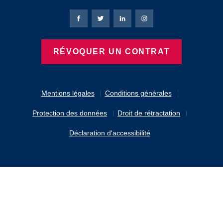
Page Facebook de Bierbaum-Proenen
Page X de Bierbaum-Proenen
Page LinkedIn de Bierbaum
Page Instagram de B
RÉVOQUER UN CONTRAT
Mentions légales
Conditions générales
Protection des données
Droit de rétractation
Déclaration d'accessibilité