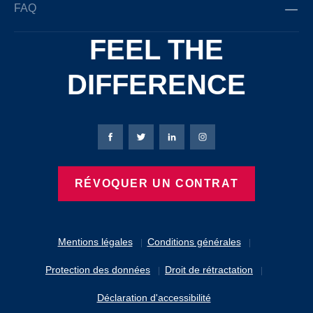
FAQ
FEEL THE
DIFFERENCE
Page Facebook de Bierbaum-Proenen
Page X de Bierbaum-Proenen
Page LinkedIn de Bierbaum
Page Instagram de B
RÉVOQUER UN CONTRAT
Mentions légales
Conditions générales
Protection des données
Droit de rétractation
Déclaration d'accessibilité