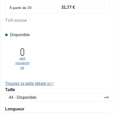
31,77 €
À partir de
20
TVA incluse
Disponible
vert
moyen/n
oir
Trouvez la taille idéale ici !
Sélectionnez
Taille
Sélectionnez
Longueur