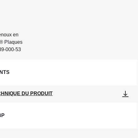
genoux en
P® Plaques
839-000-53
NTS
CHNIQUE DU PRODUIT
BP