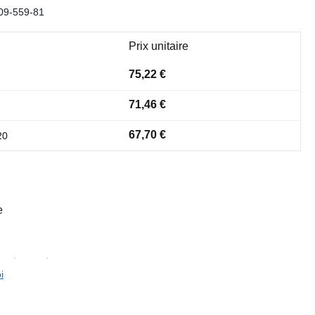
09-559-81
Prix unitaire
75,22 €
71,46 €
67,70 €
20
e
i