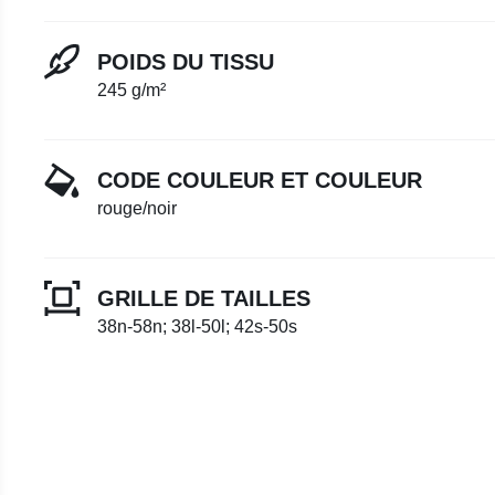
POIDS DU TISSU
245 g/m²
CODE COULEUR ET COULEUR
rouge/noir
GRILLE DE TAILLES
38n-58n; 38l-50l; 42s-50s