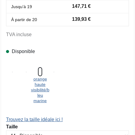
147,71 €
Jusqu'à
19
139,93 €
À partir de
20
TVA incluse
Disponible
orange
haute
visibilité/b
leu
marine
Trouvez la taille idéale ici !
Sélectionnez
Taille