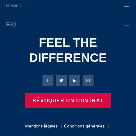
Service
FAQ
FEEL THE
DIFFERENCE
Page Facebook de Bierbaum-Proenen
Page X de Bierbaum-Proenen
Page LinkedIn de Bierbaum
Page Instagram de B
RÉVOQUER UN CONTRAT
Mentions légales
Conditions générales