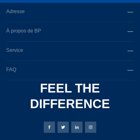
Adresse
À propos de BP
Service
FAQ
FEEL THE
DIFFERENCE
Page Facebook de Bierbaum-Proenen
Page X de Bierbaum-Proenen
Page LinkedIn de Bierbaum
Page Instagram de B