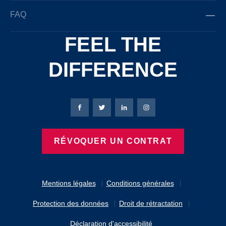
FAQ
FEEL THE
DIFFERENCE
Page Facebook de Bierbaum-Proenen
Page X de Bierbaum-Proenen
Page LinkedIn de Bierbaum
Page Instagram de B
RÉVOQUER UN CONTRAT
Mentions légales
Conditions générales
Protection des données
Droit de rétractation
Déclaration d'accessibilité