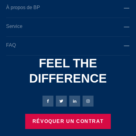
À propos de BP
Service
FAQ
FEEL THE
DIFFERENCE
Page Facebook de Bierbaum-Proenen
Page X de Bierbaum-Proenen
Page LinkedIn de Bierbaum
Page Instagram de B
RÉVOQUER UN CONTRAT