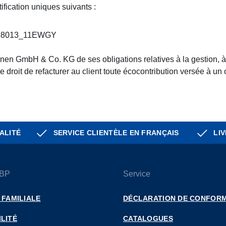
fication uniques suivants :
FR388013_11EWGY
en GmbH & Co. KG de ses obligations relatives à la gestion, à l
e le droit de refacturer au client toute écocontribution versée à 
ALITÉ
SERVICE CLIENTÈLE EN FRANÇAIS
LIV
 BP
Service
 FAMILIALE
DÉCLARATION DE CONFORM
LITÉ
CATALOGUES