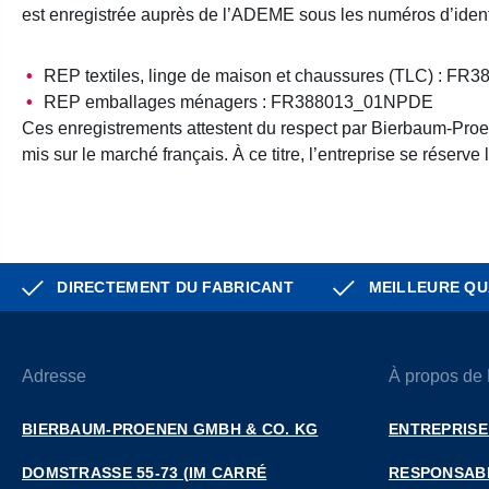
est enregistrée auprès de l’ADEME sous les numéros d’identi
REP textiles, linge de maison et chaussures (TLC) : 
REP emballages ménagers : FR388013_01NPDE
Ces enregistrements attestent du respect par Bierbaum-Proen
mis sur le marché français. À ce titre, l’entreprise se réserv
DIRECTEMENT DU FABRICANT
MEILLEURE QU
Adresse
À propos de
BIERBAUM-PROENEN GMBH & CO. KG
ENTREPRISE
DOMSTRASSE 55-73 (IM CARRÉ D
RESPONSABI