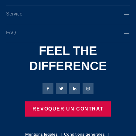
Service
FAQ
FEEL THE
DIFFERENCE
Page Facebook de Bierbaum-Proenen
Page X de Bierbaum-Proenen
Page LinkedIn de Bierbaum
Page Instagram de B
RÉVOQUER UN CONTRAT
Mentions légales
Conditions générales