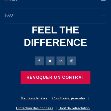
FAQ
FEEL THE
DIFFERENCE
Page Facebook de Bierbaum-Proenen
Page X de Bierbaum-Proenen
Page LinkedIn de Bierbaum
Page Instagram de B
RÉVOQUER UN CONTRAT
Mentions légales
Conditions générales
Protection des données
Droit de rétractation