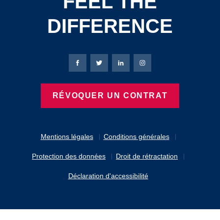
FEEL THE
DIFFERENCE
Page Facebook de Bierbaum-Proenen
Page X de Bierbaum-Proenen
Page LinkedIn de Bierbaum
Page Instagram de B
RÉVOQUER UN CONTRAT
Mentions légales
Conditions générales
Protection des données
Droit de rétractation
Déclaration d'accessibilité