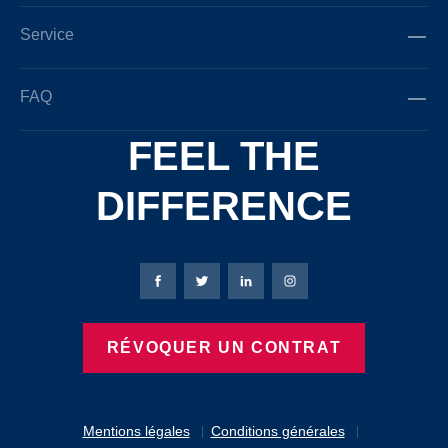
Service
FAQ
FEEL THE
DIFFERENCE
Page Facebook de Bierbaum-Proenen
Page X de Bierbaum-Proenen
Page LinkedIn de Bierbaum
Page Instagram de B
RÉVOQUER UN CONTRAT
Mentions légales
Conditions générales