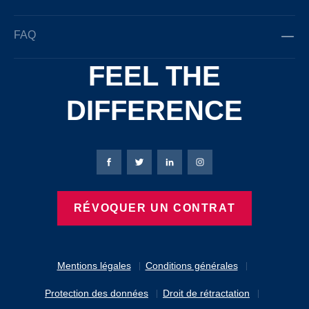
FAQ
FEEL THE
DIFFERENCE
Page Facebook de Bierbaum-Proenen
Page X de Bierbaum-Proenen
Page LinkedIn de Bierbaum
Page Instagram de B
RÉVOQUER UN CONTRAT
Mentions légales
Conditions générales
Protection des données
Droit de rétractation