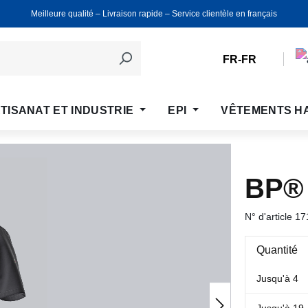
Meilleure qualité ‒ Livraison rapide ‒ Service clientèle en français
FR-FR
TISANAT ET INDUSTRIE
EPI
VÊTEMENTS H
BP®
N° d'article
17
Quantité
Jusqu'à
4
Jusqu'à
19