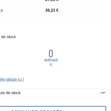
26,21 €
19
 de stock
anthracit
e
lle idéale ici !
ez