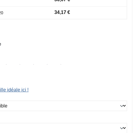
34,17 €
20
e
lle idéale ici !
ez
ez