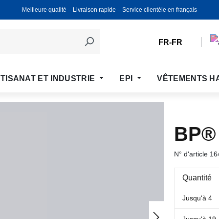
Meilleure qualité ‒ Livraison rapide ‒ Service clientèle en français
FR-FR
TISANAT ET INDUSTRIE
EPI
VÊTEMENTS H
BP®
N° d'article
16
Quantité
Jusqu'à
4
Jusqu'à
19