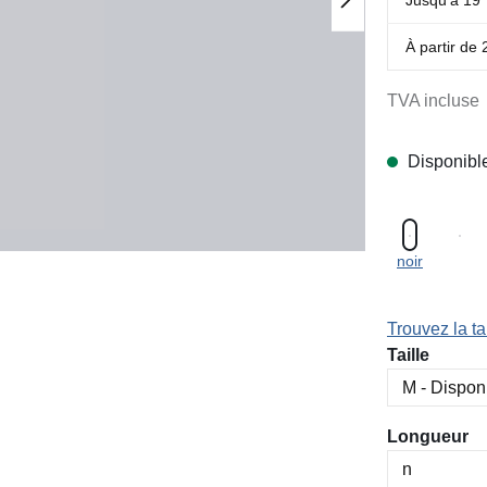
À partir de
TVA incluse
Disponibl
noir
Trouvez la tai
Sélectionn
Taille
Sélectionn
Longueur