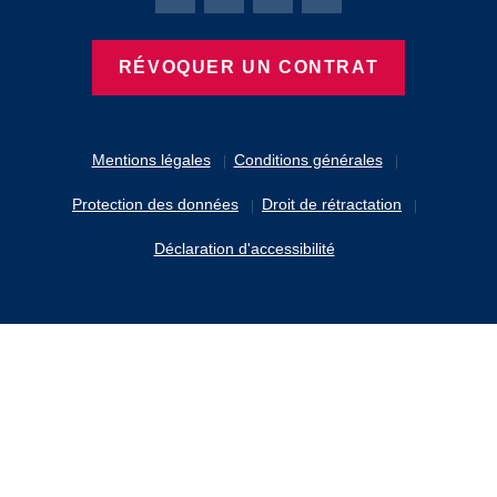
Page Facebook de Bierbaum-Proenen
Page X de Bierbaum-Proenen
Page LinkedIn de Bierbaum
Page Instagram de B
RÉVOQUER UN CONTRAT
Mentions légales
Conditions générales
Protection des données
Droit de rétractation
Déclaration d'accessibilité