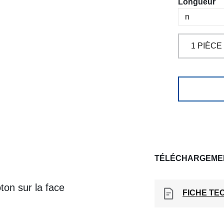
Sélectionn
Longueur
TÉLÉCHARGEME
oton sur la face
FICHE TE