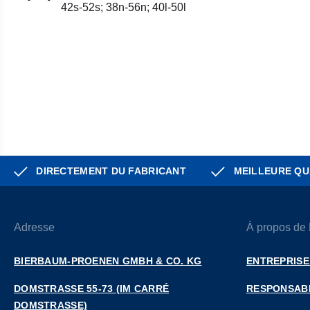
42s-52s; 38n-56n; 40l-50l
DIRECTEMENT DU FABRICANT
MEILLEURE QU
Adresse
À propos de
BIERBAUM-PROENEN GMBH & CO. KG
ENTREPRISE
DOMSTRASSE 55-73 (IM CARRÉ D
RESPONSABI
OMSTRASSE)