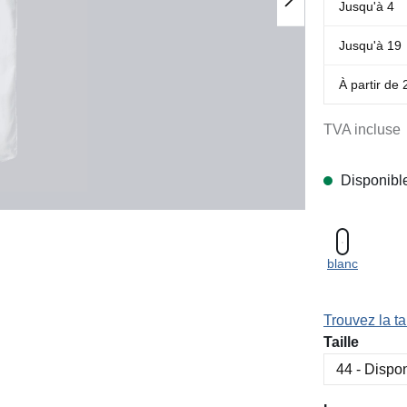
Jusqu'à
4
Jusqu'à
19
À partir de
TVA incluse
Disponibl
blanc
Trouvez la tai
Sélectionn
Taille