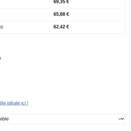
69,35 €
65,88 €
62,42 €
20
e
lle idéale ici !
ez