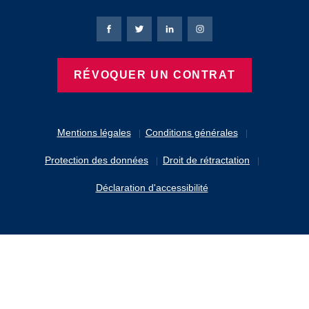
Page Facebook de Bierbaum-Proenen
Page X de Bierbaum-Proenen
Page LinkedIn de Bierbaum
Page Instagram de B
RÉVOQUER UN CONTRAT
Mentions légales
Conditions générales
Protection des données
Droit de rétractation
Déclaration d'accessibilité