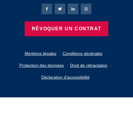
Page Facebook de Bierbaum-Proenen
Page X de Bierbaum-Proenen
Page LinkedIn de Bierbaum
Page Instagram de B
RÉVOQUER UN CONTRAT
Mentions légales
Conditions générales
Protection des données
Droit de rétractation
Déclaration d'accessibilité