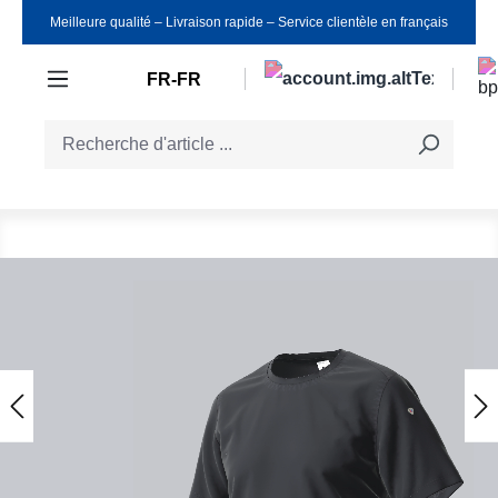
Meilleure qualité ‒ Livraison rapide ‒ Service clientèle en français
Passer au contenu principal
FR-FR
Ignorer la galerie d'images