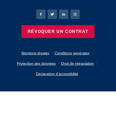
Page Facebook de Bierbaum-Proenen
Page X de Bierbaum-Proenen
Page LinkedIn de Bierbaum
Page Instagram de B
RÉVOQUER UN CONTRAT
Mentions légales
Conditions générales
Protection des données
Droit de rétractation
Déclaration d'accessibilité