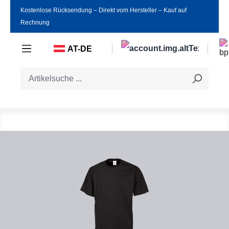
Kostenlose Rücksendung ‒ Direkt vom Hersteller ‒ Kauf auf
Zum Hauptinhalt springen
Rechnung
AT-DE
Bildergalerie überspringen