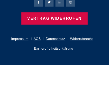
Bierbaum-Proenen Facebook-Seite
Bierbaum-Proenen Twitter Seite
Bierbaum-Proenen LinkedIn 
Bierbaum-Proenen Ins
VERTRAG WIDERRUFEN
Impressum
AGB
Datenschutz
Widerrufsrecht
Barrierefreiheitserklärung