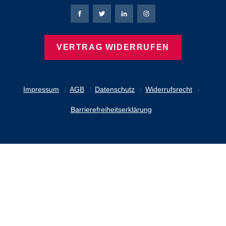
Bierbaum-Proenen Facebook-Seite
Bierbaum-Proenen Twitter Seite
Bierbaum-Proenen LinkedIn 
Bierbaum-Proenen Ins
VERTRAG WIDERRUFEN
Impressum
AGB
Datenschutz
Widerrufsrecht
Barrierefreiheitserklärung