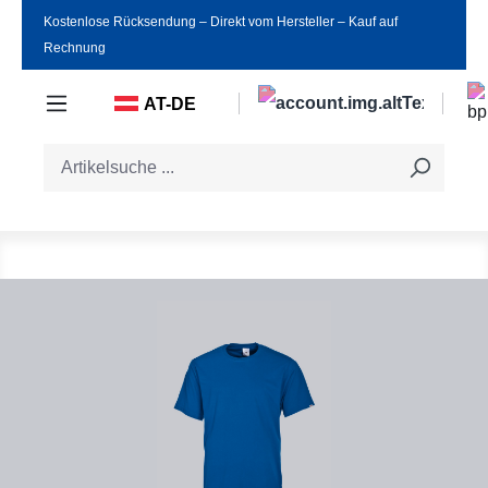
Kostenlose Rücksendung ‒ Direkt vom Hersteller ‒ Kauf auf
Zum Hauptinhalt springen
Rechnung
AT-DE
Bildergalerie überspringen