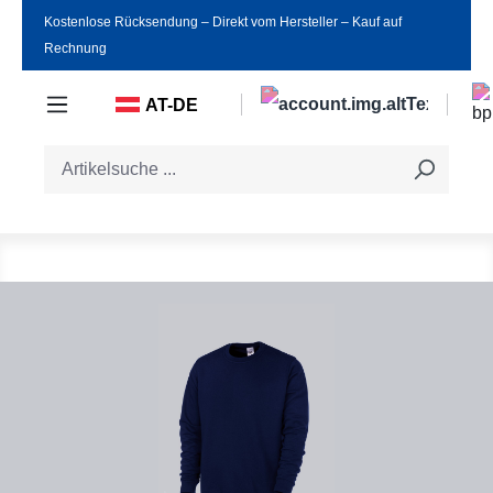
Kostenlose Rücksendung ‒ Direkt vom Hersteller ‒ Kauf auf
Zum Hauptinhalt springen
Rechnung
AT-DE
Bildergalerie überspringen