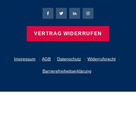
Bierbaum-Proenen Facebook-Seite
Bierbaum-Proenen Twitter Seite
Bierbaum-Proenen LinkedIn 
Bierbaum-Proenen Ins
VERTRAG WIDERRUFEN
Impressum
AGB
Datenschutz
Widerrufsrecht
Barrierefreiheitserklärung