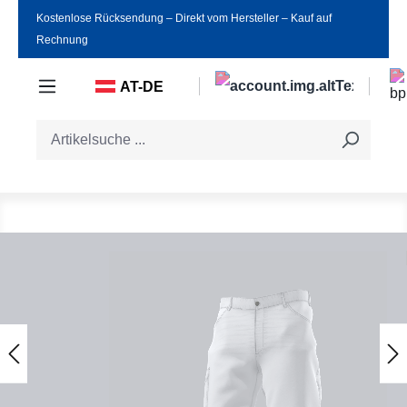
Kostenlose Rücksendung ‒ Direkt vom Hersteller ‒ Kauf auf
Zum Hauptinhalt springen
Rechnung
AT-DE
Bildergalerie überspringen