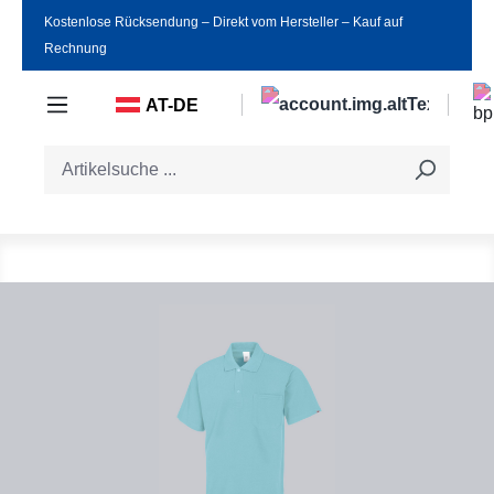
Kostenlose Rücksendung ‒ Direkt vom Hersteller ‒ Kauf auf
Zum Hauptinhalt springen
Rechnung
AT-DE
Bildergalerie überspringen