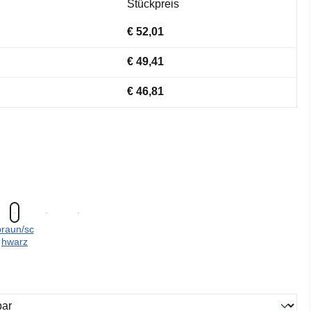
Stückpreis
€ 52,01
€ 49,41
€ 46,81
braun/sc
hwarz
ählen