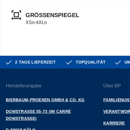
GRÖSSENSPIEGEL
XSn-4XLn
2 TAGE LIEFERZEIT
TOPQUALITÄT
UM
Herstellerangabe
Über BP
BIERBAUM-PROENEN GMBH & CO. KG
FAMILIENU
DOMSTRASSE 55-73 (IM CARRÉ D
VERANTWO
OMSTRASSE)
KARRIERE