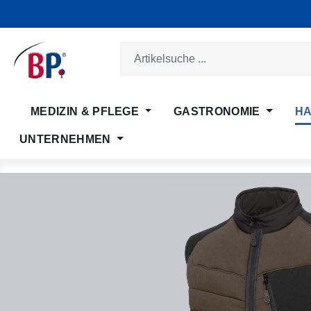
m Hauptinhalt springen
Zur Suche springen
Zur Hauptnavigation springen
MEDIZIN & PFLEGE
GASTRONOMIE
HA
UNTERNEHMEN
Bildergalerie überspringen