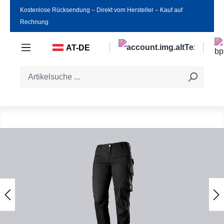
Kostenlose Rücksendung ‒ Direkt vom Hersteller ‒ Kauf auf
Zum Hauptinhalt springen
Rechnung
AT-DE
Bildergalerie überspringen