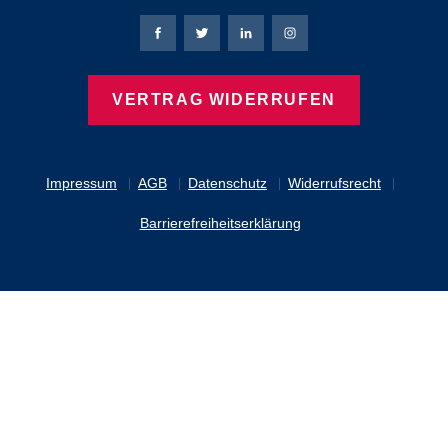
Bierbaum-Proenen Facebook-Seite
Bierbaum-Proenen Twitter Seite
Bierbaum-Proenen LinkedIn 
Bierbaum-Proenen Ins
VERTRAG WIDERRUFEN
Impressum
AGB
Datenschutz
Widerrufsrecht
Barrierefreiheitserklärung