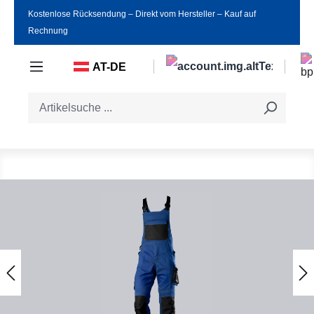
Kostenlose Rücksendung ‒ Direkt vom Hersteller ‒ Kauf auf
Zum Hauptinhalt springen
Rechnung
AT-DE
Bildergalerie überspringen