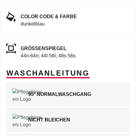
COLOR CODE & FARBE
dunkelblau
GRÖSSENSPIEGEL
44n-64n; 44l-56l; 48s-56s
WASCHANLEITUNG
95° NORMALWASCHGANG
NICHT BLEICHEN