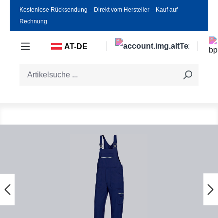
Kostenlose Rücksendung ‒ Direkt vom Hersteller ‒ Kauf auf
Zum Hauptinhalt springen
Rechnung
AT-DE
Bildergalerie überspringen