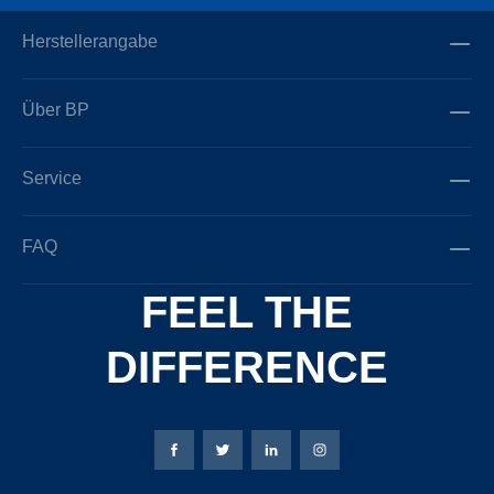
Herstellerangabe
Über BP
Service
FAQ
FEEL THE
DIFFERENCE
Bierbaum-Proenen Facebook-Seite
Bierbaum-Proenen Twitter Seite
Bierbaum-Proenen LinkedIn 
Bierbaum-Proenen Ins