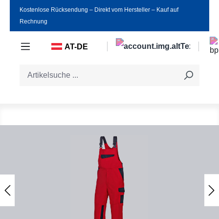
Kostenlose Rücksendung ‒ Direkt vom Hersteller ‒ Kauf auf
Zum Hauptinhalt springen
Rechnung
AT-DE
Bildergalerie überspringen