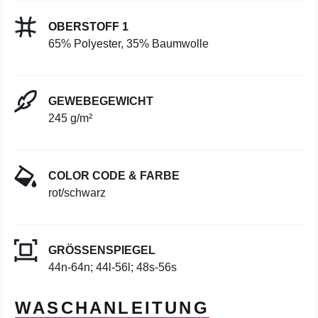
OBERSTOFF 1
65% Polyester, 35% Baumwolle
GEWEBEGEWICHT
245 g/m²
COLOR CODE & FARBE
rot/schwarz
GRÖSSENSPIEGEL
44n-64n; 44l-56l; 48s-56s
WASCHANLEITUNG