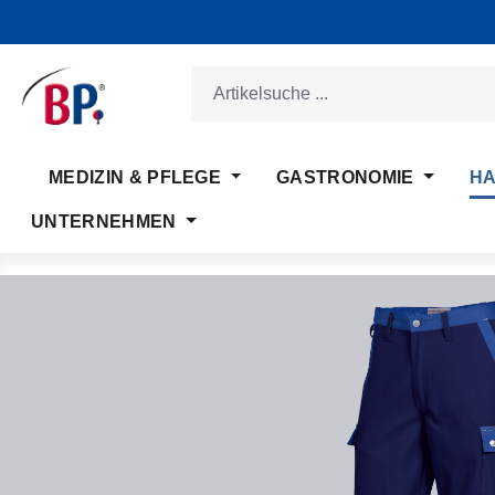
m Hauptinhalt springen
Zur Suche springen
Zur Hauptnavigation springen
MEDIZIN & PFLEGE
GASTRONOMIE
HA
UNTERNEHMEN
Bildergalerie überspringen