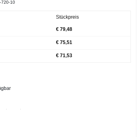
-720-10
Stückpreis
€ 79,48
€ 75,51
€ 71,53
ügbar