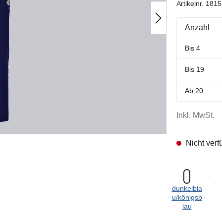
Artikelnr.
1815
Anzahl
Bis
4
Bis
19
Ab
20
Inkl. MwSt.
Nicht verf
dunkelbla
u/königsb
lau