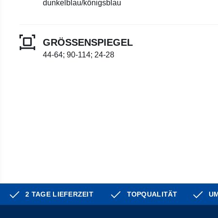
dunkelblau/königsblau
GRÖSSENSPIEGEL
44-64; 90-114; 24-28
2 TAGE LIEFERZEIT
TOPQUALITÄT
UM