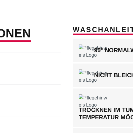
WASCHANLEI
ONEN
95° NORMA
NICHT BLEIC
TROCKNEN IM TUM
TEMPERATUR MÖ