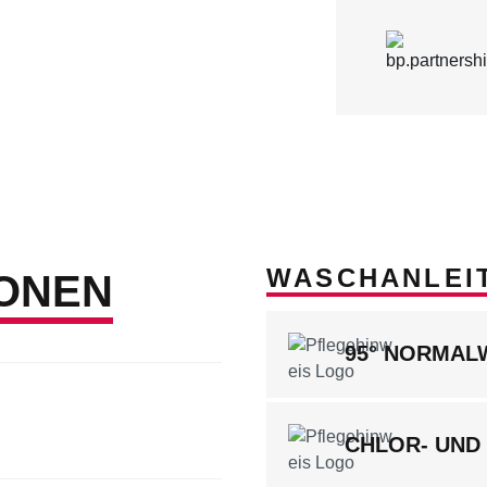
WASCHANLEI
ONEN
95° NORMA
CHLOR- UND