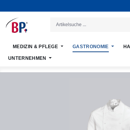
m Hauptinhalt springen
Zur Suche springen
Zur Hauptnavigation springen
MEDIZIN & PFLEGE
GASTRONOMIE
HA
UNTERNEHMEN
Bildergalerie überspringen