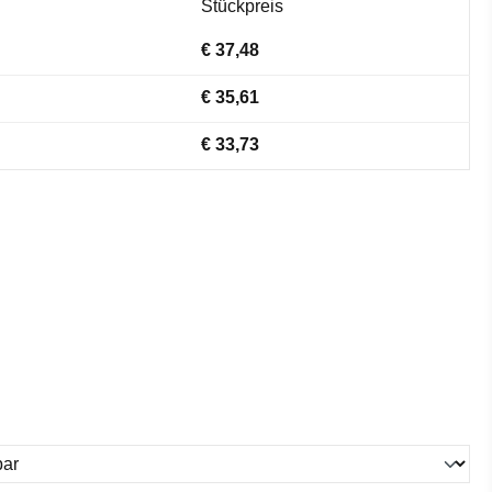
Stückpreis
€ 37,48
€ 35,61
€ 33,73
ählen