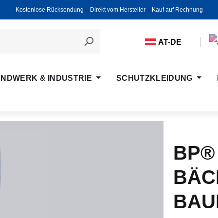
Kostenlose Rücksendung ‒ Direkt vom Hersteller ‒ Kauf auf Rechnung
AT-DE
NDWERK & INDUSTRIE
SCHUTZKLEIDUNG
BP®
BÄC
BAU