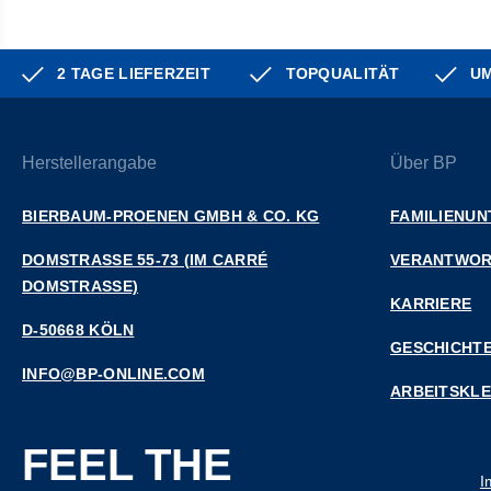
2 TAGE LIEFERZEIT
TOPQUALITÄT
UM
Herstellerangabe
Über BP
BIERBAUM-PROENEN GMBH & CO. KG
FAMILIENU
DOMSTRASSE 55-73 (IM CARRÉ D
VERANTWO
OMSTRASSE)
KARRIERE
D-50668 KÖLN
GESCHICHT
INFO@BP-ONLINE.COM
ARBEITSKL
FEEL THE
I