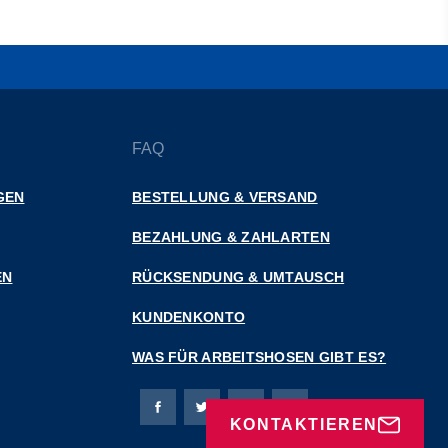
FAQ
GEN
BESTELLUNG & VERSAND
BEZAHLUNG & ZAHLARTEN
EN
RÜCKSENDUNG & UMTAUSCH
KUNDENKONTO
WAS FÜR ARBEITSHOSEN GIBT ES?
Bierbaum-Proenen Facebook-Seite
Bierbaum-Proenen Twitter Seite
Bierbaum-Proenen LinkedIn 
Bierbaum-Proenen Ins
KONTAKTIEREN