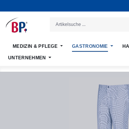
m Hauptinhalt springen
Zur Suche springen
Zur Hauptnavigation springen
MEDIZIN & PFLEGE
GASTRONOMIE
HA
UNTERNEHMEN
Bildergalerie überspringen