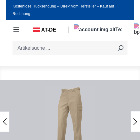
Kostenlose Rücksendung ‒ Direkt vom Hersteller ‒ Kauf auf
Zum Hauptinhalt springen
Rechnung
AT-DE
Bildergalerie überspringen