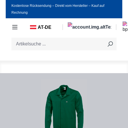
Kostenlose Rücksendung ‒ Direkt vom Hersteller ‒ Kauf auf
Zum Hauptinhalt springen
Rechnung
AT-DE
Bildergalerie überspringen