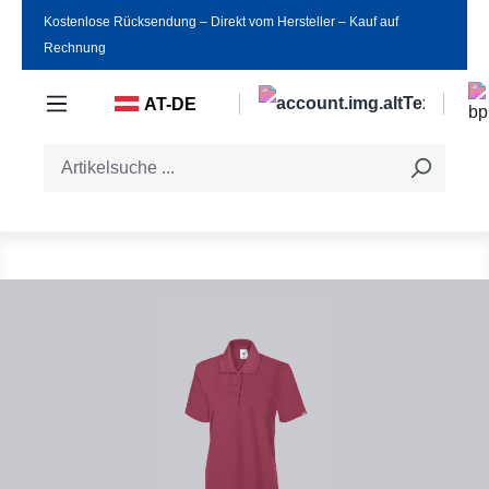
Kostenlose Rücksendung ‒ Direkt vom Hersteller ‒ Kauf auf
Zum Hauptinhalt springen
Rechnung
AT-DE
Bildergalerie überspringen