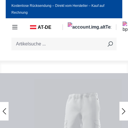
Kostenlose Rücksendung ‒ Direkt vom Hersteller ‒ Kauf auf
Zum Hauptinhalt springen
Rechnung
AT-DE
Bildergalerie überspringen