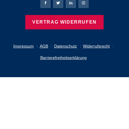
Bierbaum-Proenen Facebook-Seite
Bierbaum-Proenen Twitter Seite
Bierbaum-Proenen LinkedIn 
Bierbaum-Proenen Ins
VERTRAG WIDERRUFEN
Impressum
AGB
Datenschutz
Widerrufsrecht
Barrierefreiheitserklärung