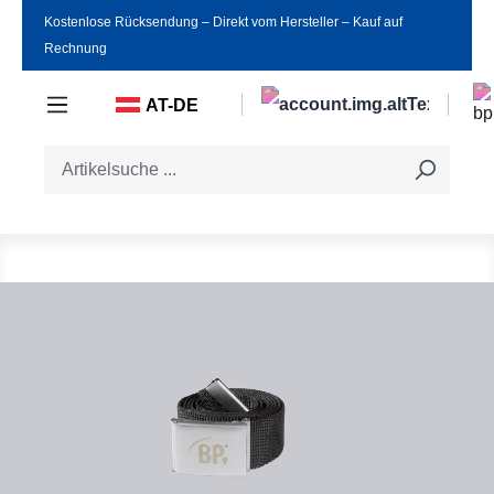
Kostenlose Rücksendung ‒ Direkt vom Hersteller ‒ Kauf auf
Zum Hauptinhalt springen
Rechnung
AT-DE
Bildergalerie überspringen