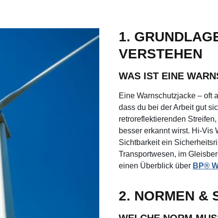
1. GRUNDLAG
VERSTEHEN
WAS IST EINE WAR
Eine Warnschutzjacke – oft a
dass du bei der Arbeit gut si
retroreflektierenden Streife
besser erkannt wirst. Hi-Vi
Sichtbarkeit ein Sicherheitsr
Transportwesen, im Gleisbere
einen Überblick über
BP® W
2. NORMEN &
WELCHE NORM MUS