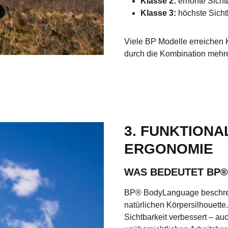
Klasse 2:
erhöhte Sichtb
Klasse 3:
höchste Sichtb
Viele BP Modelle erreichen 
durch die Kombination mehr
3. FUNKTIONA
ERGONOMIE
WAS BEDEUTET BP
BP® BodyLanguage beschreibt
natürlichen Körpersilhouette
Sichtbarkeit verbessert – au