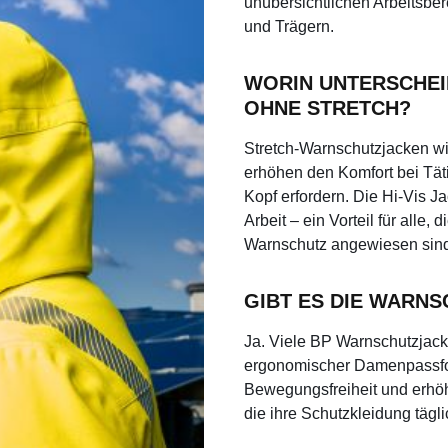
unübersichtlichen Arbeitsber
und Trägern.
WORIN UNTERSCHEI
OHNE STRETCH?
Stretch-Warnschutzjacken w
erhöhen den Komfort bei Täti
Kopf erfordern. Die Hi-Vis Ja
Arbeit – ein Vorteil für alle
Warnschutz angewiesen sin
GIBT ES DIE WARN
Ja. Viele BP Warnschutzjacke
ergonomischer Damenpassfor
Bewegungsfreiheit und erhöh
die ihre Schutzkleidung tägl